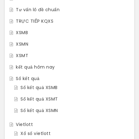
Tư vấn lô đề chuẩn
TRỰC TIẾP KQXS
XSMB
XSMN
XSMT
kết quả hôm nay
Sổ kết quả
Sổ kết quả XSMB
Sổ kết quả XSMT
Sổ kết quả XSMN
Vietlott
Xổ số vietlott