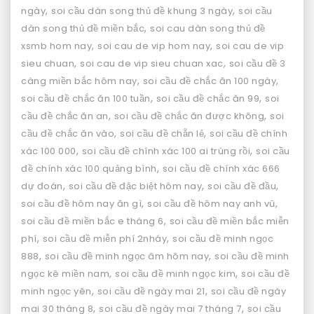
,
,
ngày
soi cầu dàn song thủ đề khung 3 ngày
soi cầu
,
dàn song thủ đề miền bắc
soi cau dàn song thủ đề
,
,
xsmb hom nay
soi cau de vip hom nay
soi cau de vip
,
,
sieu chuan
soi cau de vip sieu chuan xac
soi cầu đề 3
,
,
càng miền bắc hôm nay
soi cầu đề chắc ăn 100 ngày
,
,
soi cầu đề chắc ăn 100 tuần
soi cầu đề chắc ăn 99
soi
,
,
cầu đề chắc ăn an
soi cầu đề chắc ăn được không
soi
,
,
cầu đề chắc ăn vào
soi cầu đề chẵn lẻ
soi cầu đề chính
,
,
xác 100 000
soi cầu đề chính xác 100 ai trúng rồi
soi cầu
,
đề chính xác 100 quảng bình
soi cầu đề chính xác 666
,
,
,
dự đoán
soi cầu đề đặc biệt hôm nay
soi cầu đề đầu
,
,
soi cầu đề hôm nay ăn gì
soi cầu đề hôm nay anh vũ
,
soi cầu đề miền bắc e tháng 6
soi cầu đề miền bắc miễn
,
,
phí
soi cầu đề miễn phí 2nháy
soi cầu đề minh ngọc
,
,
888
soi cầu đề minh ngọc âm hôm nay
soi cầu đề minh
,
,
ngọc kê miền nam
soi cầu đề minh ngọc kim
soi cầu đề
,
,
minh ngọc yên
soi cầu đề ngày mai 21
soi cầu đề ngày
,
,
mai 30 tháng 8
soi cầu đề ngày mai 7 tháng 7
soi cầu