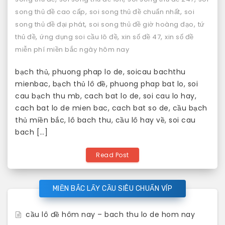
,
,
song thủ đề cao cấp
soi song thủ đề chuẩn nhất
soi
,
,
song thủ đề đại phát
soi song thủ đề giờ hoàng đạo
tứ
,
,
,
thủ đề
ứng dụng soi cầu lô đề
xin số đề 47
xin số đề
miễn phí miền bắc ngày hôm nay
bạch thủ, phuong phap lo de, soicau bachthu
mienbac, bạch thủ lô đề, phuong phap bat lo, soi
cau bạch thu mb, cach bat lo de, soi cau lo hay,
cach bat lo de mien bac, cach bat so de, cầu bạch
thủ miền bắc, lô bach thu, cầu lô hay về, soi cau
bach […]
Read Post
MIỀN BẮC LẤY CẦU SIÊU CHUẨN VÍP
cầu lô đề hôm nay – bach thu lo de hom nay