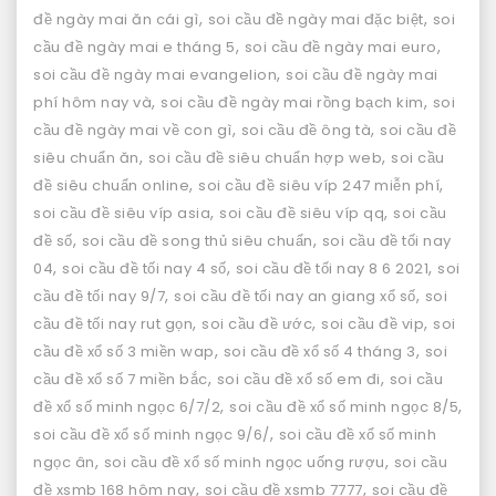
,
,
đề ngày mai ăn cái gì
soi cầu đề ngày mai đặc biệt
soi
,
,
cầu đề ngày mai e tháng 5
soi cầu đề ngày mai euro
,
soi cầu đề ngày mai evangelion
soi cầu đề ngày mai
,
,
phí hôm nay và
soi cầu đề ngày mai rồng bạch kim
soi
,
,
cầu đề ngày mai về con gì
soi cầu đề ông tà
soi cầu đề
,
,
siêu chuẩn ăn
soi cầu đề siêu chuẩn hợp web
soi cầu
,
,
đề siêu chuẩn online
soi cầu đề siêu víp 247 miễn phí
,
,
soi cầu đề siêu víp asia
soi cầu đề siêu víp qq
soi cầu
,
,
đề số
soi cầu đề song thủ siêu chuẩn
soi cầu đề tối nay
,
,
,
04
soi cầu đề tối nay 4 số
soi cầu đề tối nay 8 6 2021
soi
,
,
cầu đề tối nay 9/7
soi cầu đề tối nay an giang xổ số
soi
,
,
,
cầu đề tối nay rut gọn
soi cầu đề ước
soi cầu đề vip
soi
,
,
cầu đề xổ số 3 miền wap
soi cầu đề xổ số 4 tháng 3
soi
,
,
cầu đề xổ số 7 miền bắc
soi cầu đề xổ số em đi
soi cầu
,
,
đề xổ số minh ngọc 6/7/2
soi cầu đề xổ số minh ngọc 8/5
,
soi cầu đề xổ số minh ngọc 9/6/
soi cầu đề xổ số minh
,
,
ngọc ân
soi cầu đề xổ số minh ngọc uống rượu
soi cầu
,
,
đề xsmb 168 hôm nay
soi cầu đề xsmb 7777
soi cầu đề