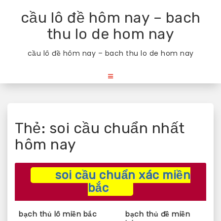
Skip
cầu lô đề hôm nay – bach
to
content
thu lo de hom nay
cầu lô đề hôm nay – bach thu lo de hom nay
Thẻ:
soi cầu chuẩn nhất
hôm nay
soi cầu chuẩn xác miền
bắc
bạch thủ lô miền bắc
bạch thủ đề miền