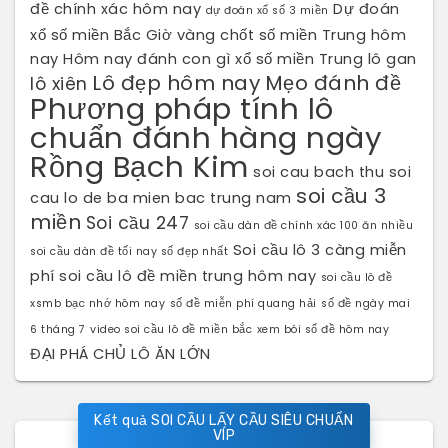
đề chính xác hôm nay
Dự đoán
dự đoán xổ số 3 miền
xổ số miền Bắc
Giờ vàng chốt số miền Trung hôm
nay
Hôm nay đánh con gì xổ số miền Trung
lô gan
Lô đẹp hôm nay
Mẹo đánh đề
lô xiên
Phương pháp tính lô
chuẩn đánh hàng ngày
Rồng Bạch Kim
soi cau bach thu
soi
soi cầu 3
cau lo de ba mien bac trung nam
miền
Soi cầu 247
soi cầu dàn đề chính xác 100 ăn nhiều
Soi cầu lô 3 càng miễn
soi cầu dàn đề tối nay số đẹp nhất
phí
soi cầu lô đề miền trung hôm nay
soi cầu lô đề
xsmb bạc nhớ hôm nay
số đề miễn phí quang hải
số đề ngày mai
6 tháng 7
video soi cầu lô đề miền bắc
xem bói số đề hôm nay
ĐẠI PHÁ CHỦ LÔ ĂN LỚN
Kết quả SOI CẦU LẤY CẦU SIÊU CHUẨN
VÍP