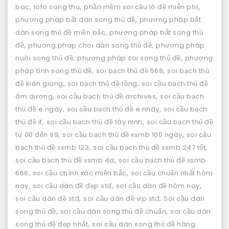
,
,
,
bac
loto song thu
phần mềm soi cầu lô đề miễn phí
,
phương pháp bắt dàn song thủ đề
phương pháp bắt
,
dàn song thủ đề miền bắc
phương pháp bắt song thủ
,
,
đề
phuong phap choi dàn song thủ đề
phương pháp
,
,
nuôi song thủ đề
phương pháp soi song thủ đề
phương
,
,
pháp tính song thủ đề
soi bạch thủ đề 568
soi bạch thủ
,
,
đề kiên giang
soi bạch thủ đề rồng
soi cầu bạch thủ đề
,
,
âm dương
soi cầu bạch thủ đề archives
soi cầu bạch
,
,
thủ đề e ngày
soi cầu bạch thủ đề e nháy
soi cầu bạch
,
,
thủ đề if
soi cầu bạch thủ đề tây ninh
soi cầu bạch thủ đề
,
,
từ 00 đến 99
soi cầu bạch thủ đề xsmb 100 ngày
soi cầu
,
,
bạch thủ đề xsmb 123
soi cầu bạch thủ đề xsmb 247 tốt
,
soi cầu bạch thủ đề xsmb 4d
soi cầu bạch thủ đề xsmb
,
,
666
soi cầu chính xác miền bắc
soi cầu chuẩn nhất hôm
,
,
,
nay
soi cầu dàn đề đẹp stđ
soi cầu dàn đề hôm nay
,
,
soi cầu dàn đề stđ
soi cầu dàn đề vip stđ
Soi cầu dàn
,
,
song thủ đề
soi cầu dàn song thủ đề chuẩn
soi cầu dàn
,
song thủ đề đẹp nhất
soi cầu dàn song thủ đề hàng