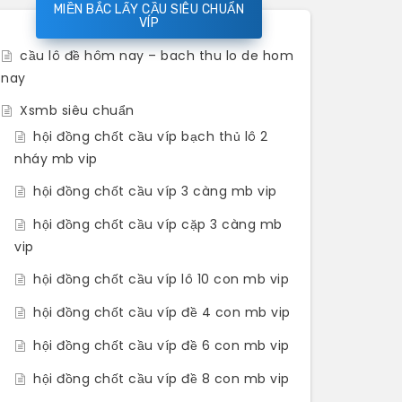
MIỀN BẮC LẤY CẦU SIÊU CHUẨN
VÍP
cầu lô đề hôm nay – bach thu lo de hom
nay
Xsmb siêu chuẩn
hội đồng chốt cầu víp bạch thủ lô 2
nháy mb vip
hội đồng chốt cầu víp 3 càng mb vip
hội đồng chốt cầu víp cặp 3 càng mb
vip
hội đồng chốt cầu víp lô 10 con mb vip
hội đồng chốt cầu víp đề 4 con mb vip
hội đồng chốt cầu víp đề 6 con mb vip
hội đồng chốt cầu víp đề 8 con mb vip