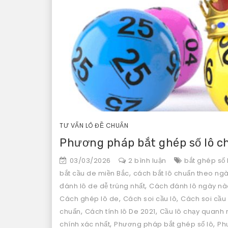
TƯ VẤN LÔ ĐỀ CHUẨN
Phương pháp bắt ghép số lô c
ở
03/03/2026
2 bình luận
bắt ghép số 
Phương
,
bắt cầu de miền Bắc
cách bắt lô chuẩn theo ng
pháp
,
đánh lô de dễ trúng nhất
Cách đánh lô ngày nà
bắt
,
,
Cách ghép lô de
Cách soi cầu lô
Cách soi cầu 
ghép
,
,
chuẩn
Cách tính lô De 2021
Cầu lô chạy quanh
số
,
,
chính xác nhất
Phương pháp bắt ghép số lô
Ph