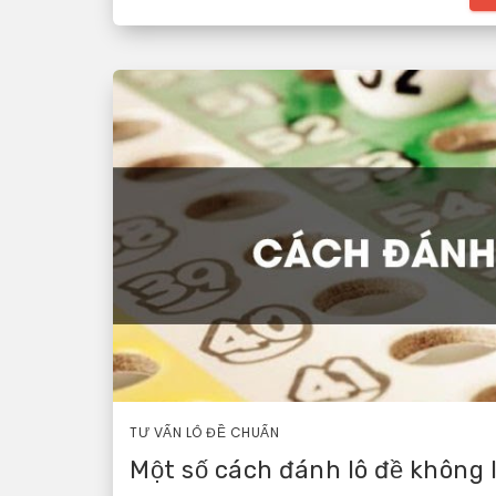
chế
vận
đen
TƯ VẤN LÔ ĐỀ CHUẨN
Một số cách đánh lô đề không 