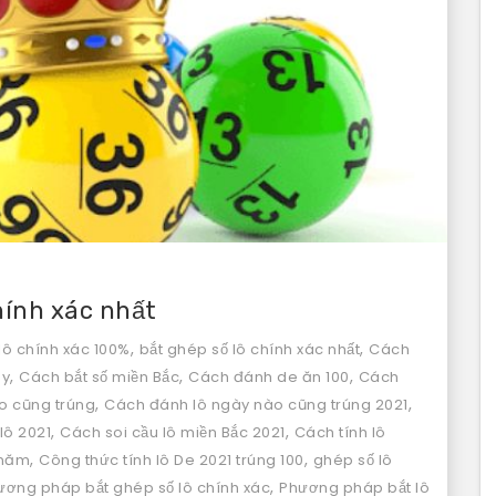
hính xác nhất
,
,
lô chính xác 100%
bắt ghép số lô chính xác nhất
Cách
,
,
,
ày
Cách bắt số miền Bắc
Cách đánh de ăn 100
Cách
,
,
o cũng trúng
Cách đánh lô ngày nào cũng trúng 2021
,
,
lô 2021
Cách soi cầu lô miền Bắc 2021
Cách tính lô
,
,
 năm
Công thức tính lô De 2021 trúng 100
ghép số lô
,
ương pháp bắt ghép số lô chính xác
Phương pháp bắt lô