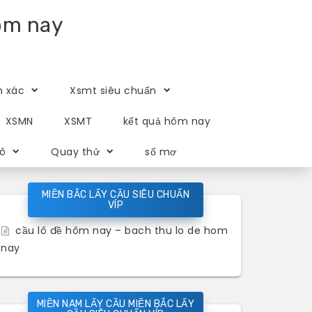
hom nay
h xác
Xsmt siêu chuẩn
XSMN
XSMT
kết quả hôm nay
tô
Quay thử
sổ mơ
MIỀN BẮC LẤY CẦU SIÊU CHUẨN
VÍP
cầu lô đề hôm nay – bach thu lo de hom
nay
MIỀN NAM LẤY CẦU MIỀN BẮC LẤY