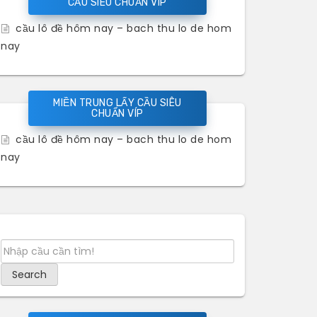
CẦU SIÊU CHUẨN VÍP
cầu lô đề hôm nay – bach thu lo de hom
nay
MIỀN TRUNG LẤY CẦU SIÊU
CHUẨN VÍP
cầu lô đề hôm nay – bach thu lo de hom
nay
Search