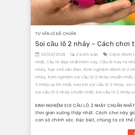
TƯ VẤN LÔ ĐỀ CHUẨN
Soi cầu lô 2 nháy – Cách chơi
ở
03/03/2026
2 bình luận
Cách đánh l
Soi
,
,
nhất
Cầu lô đẹp nhất hôm nay
Cầu lô hay ra nhấ
cầu
,
,
nháy
hạn chế vận đen
Kinh nghiệm đánh lô 2 n
lô
,
,
nháy
Kinh nghiệm soi cầu lô 2 nháy chuẩn nhất
2
,
,
2 nháy uy tín nhất
sau khi soi cầu lô 2 nháy
soi 
nháy
,
soi cầu lô 2 nháy chuẩn nhất
Soi cầu lô 2 nháy uy
–
Cách
KINH NGHIỆM SOI CẦU LÔ 2 NHÁY CHUẨN NHẤT S
chơi
thời gian xuống thấp nhất. Cách chơi này gi
thông
con số chính xác. Đặc biệt, chúng ta có thể b
minh,
hạn