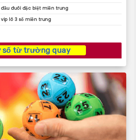
đầu đuôi đặc biệt miền trung
vip lô 3 số miền trung
y số từ trường quay