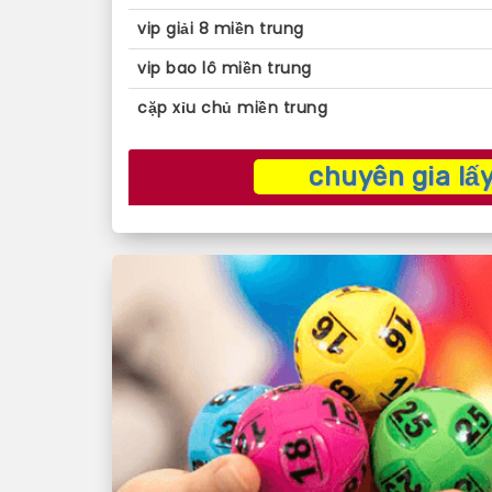
vip giải 8 miền trung
vip bao lô miền trung
cặp xỉu chủ miền trung
chuyên gia lấ