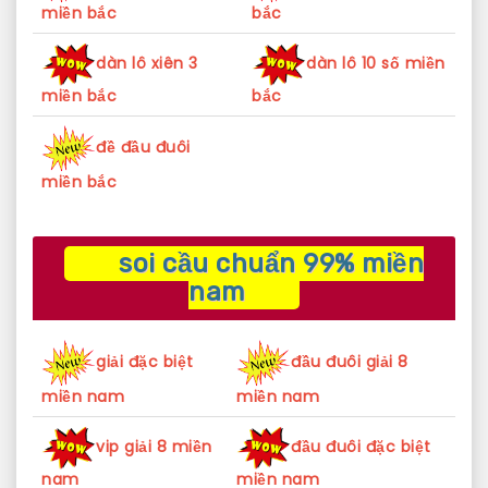
miền bắc
bắc
dàn lô xiên 3
dàn lô 10 số miền
miền bắc
bắc
đề đầu đuôi
miền bắc
soi cầu chuẩn 99% miền
nam
giải đặc biệt
đầu đuôi giải 8
miền nam
miền nam
vip giải 8 miền
đầu đuôi đặc biệt
nam
miền nam