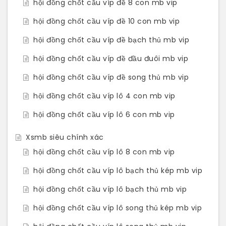
hội đồng chốt cầu víp đề 8 con mb vip
hội đồng chốt cầu víp đề 10 con mb vip
hội đồng chốt cầu víp đề bạch thủ mb vip
hội đồng chốt cầu víp đề đầu đuôi mb vip
hội đồng chốt cầu víp đề song thủ mb vip
hội đồng chốt cầu víp lô 4 con mb vip
hội đồng chốt cầu víp lô 6 con mb vip
Xsmb siêu chính xác
hội đồng chốt cầu víp lô 8 con mb vip
hội đồng chốt cầu víp lô bạch thủ kép mb vip
hội đồng chốt cầu víp lô bạch thủ mb vip
hội đồng chốt cầu víp lô song thủ kép mb vip