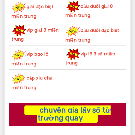
đầu đuôi giải 8
giải đặc biệt
miền trung
miền trung
vip giải 8 miền
đầu đuôi đặc biệt
trung
miền trung
vip lô 3 số miền
vip bao lô
trung
miền trung
cặp xỉu chủ
miền trung
chuyên gia lấy số từ
trường quay