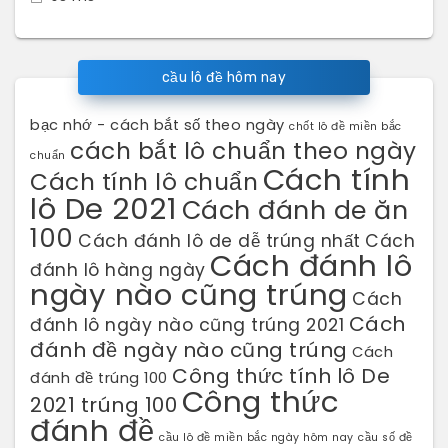
cầu lô đề hôm nay
bạc nhớ - cách bắt số theo ngày
chốt lô đề miền bắc
cách bắt lô chuẩn theo ngày
chuẩn
Cách tính
Cách tính lô chuẩn
lô De 2021
Cách đánh de ăn
100
Cách đánh lô de dễ trúng nhất
Cách
Cách đánh lô
đánh lô hàng ngày
ngày nào cũng trúng
Cách
Cách
đánh lô ngày nào cũng trúng 2021
đánh đề ngày nào cũng trúng
Cách
Công thức tính lô De
đánh đề trúng 100
Công thức
2021 trúng 100
đánh đề
cầu lô đề miền bắc ngày hôm nay
cầu số đề