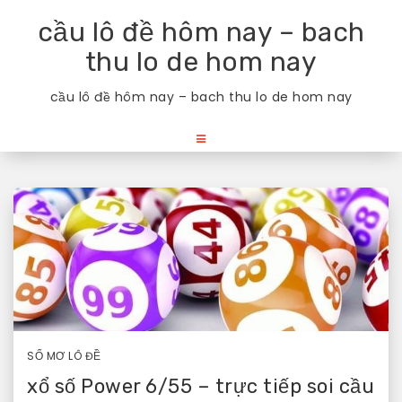
Skip
cầu lô đề hôm nay – bach
to
content
thu lo de hom nay
cầu lô đề hôm nay – bach thu lo de hom nay
SỔ MƠ LÔ ĐỀ
xổ số Power 6/55 – trực tiếp soi cầu