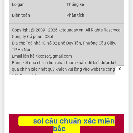
soi cầu chuẩn xác miền
bắc