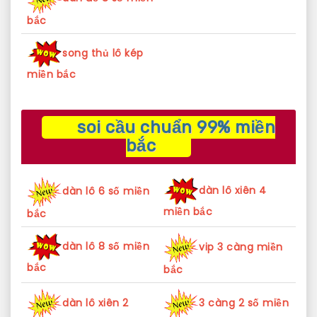
bắc
song thủ lô kép
miền bắc
soi cầu chuẩn 99% miền
bắc
dàn lô xiên 4
dàn lô 6 số miền
miền bắc
bắc
dàn lô 8 số miền
vip 3 càng miền
bắc
bắc
dàn lô xiên 2
3 càng 2 số miền