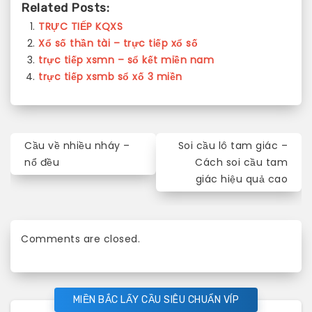
Related Posts:
TRỰC TIẾP KQXS
Xổ số thần tài – trực tiếp xổ số
trực tiếp xsmn – sổ kết miền nam
trực tiếp xsmb sổ xố 3 miền
Điều
Cầu về nhiều nháy –
Soi cầu lô tam giác –
hướng
nổ đều
Cách soi cầu tam
giác hiệu quả cao
bài
viết
Comments are closed.
MIỀN BẮC LẤY CẦU SIÊU CHUẨN VÍP