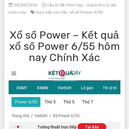
08/05/2026
cầu lô đề hôm nay - bach thu lo de
,
hom nay
trực tiếp soi cầu
xổ số Power 6/55
Xổ số Power – Kết quả
xổ số Power 6/55 hôm
nay Chính Xác