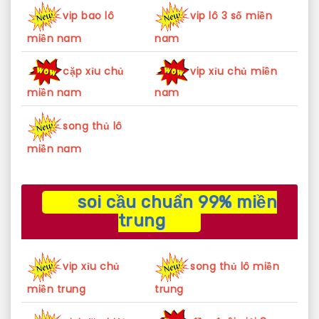
vip bao lô
vip lô 3 số miền
miền nam
nam
cặp xỉu chủ
vip xỉu chủ miền
miền nam
nam
song thủ lô
miền nam
soi cầu chuẩn 99% miền
trung
vip xỉu chủ
song thủ lô miền
miền trung
trung