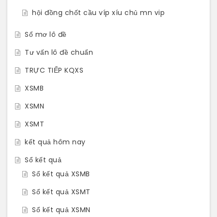
hội đồng chốt cầu víp xíu chủ mn vip
Sổ mơ lô đề
Tư vấn lô đề chuẩn
TRỰC TIẾP KQXS
XSMB
XSMN
XSMT
kết quả hôm nay
Sổ kết quả
Sổ kết quả XSMB
Sổ kết quả XSMT
Sổ kết quả XSMN