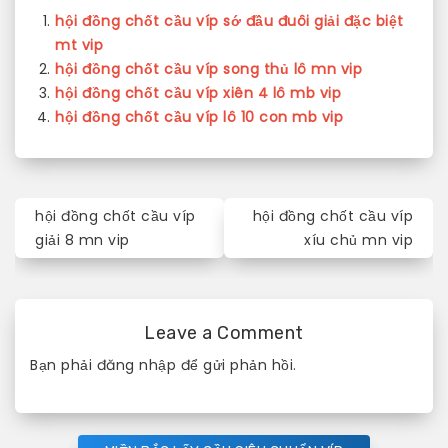
hội đồng chốt cầu víp sớ đầu đuôi giải đặc biệt
mt vip
hội đồng chốt cầu víp song thủ lô mn vip
hội đồng chốt cầu víp xiên 4 lô mb vip
hội đồng chốt cầu víp lô 10 con mb vip
Điều
hội đồng chốt cầu víp
hội đồng chốt cầu víp
hướng
giải 8 mn vip
xíu chủ mn vip
bài
viết
Leave a Comment
Bạn phải
đăng nhập
để gửi phản hồi.