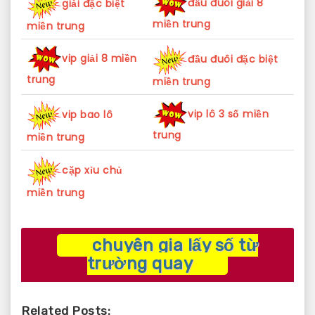
đầu đuôi giải 8
giải đặc biệt
miền trung
miền trung
vip giải 8 miền
đầu đuôi đặc biệt
trung
miền trung
vip lô 3 số miền
vip bao lô
trung
miền trung
cặp xỉu chủ
miền trung
chuyên gia lấy số từ
trường quay
Related Posts: