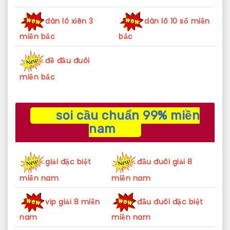
dàn lô xiên 3
dàn lô 10 số miền
miền bắc
bắc
đề đầu đuôi
miền bắc
soi cầu chuẩn 99% miền
nam
giải đặc biệt
đầu đuôi giải 8
miền nam
miền nam
vip giải 8 miền
đầu đuôi đặc biệt
nam
miền nam