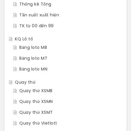
Thống kê Tổng
Tần suất xuất hiện
TK từ 00 đến 99
KQ Lô tô
Bảng loto MB
Bảng loto MT
Bảng loto MN
Quay thử
Quay thử XSMB
Quay thử XSMN
Quay thử XSMT
Quay thử Vietlott