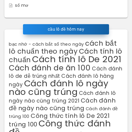
sổ mơ
cầu lô đề hôm nay
cách bắt
bạc nhớ - cách bắt số theo ngày
lô chuẩn theo ngày
Cách tính lô
Cách tính lô De 2021
chuẩn
Cách đánh de ăn 100
Cách đánh
lô de dễ trúng nhất
Cách đánh lô hàng
Cách đánh lô ngày
ngày
nào cũng trúng
Cách đánh lô
Cách đánh
ngày nào cũng trúng 2021
đề ngày nào cũng trúng
Cách đánh đề
Công thức tính lô De 2021
trúng 100
Công thức đánh
trúng 100
đề