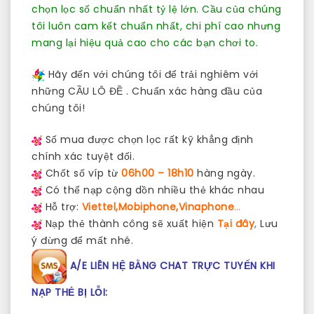
chọn lọc số chuẩn nhất tỷ lệ lớn. Cầu của chúng
tôi luôn cam kết chuẩn nhất, chi phí cao nhưng
mang lại hiệu quả cao cho các bạn chơi to.
Hãy đến với chúng tôi để trải nghiêm với
những CẦU LÔ ĐỀ . Chuẩn xác hàng đầu của
chúng tôi!
Số mua được chọn lọc rất kỹ khẳng định
chính xác tuyệt đối.
Chốt số víp từ
06h00 – 18h10
hàng ngày.
Có thể nạp cộng dồn nhiều thẻ khác nhau
Hỗ trợ:
Viettel,Mobiphone,Vinaphone
…
Nạp thẻ thành công sẽ xuất hiện
Tại đây
,
Lưu
ý đừng để mất nhé.
A/E LIÊN HỆ BẰNG CHAT TRỰC TUYẾN KHI
NẠP THẺ BỊ LỖI: