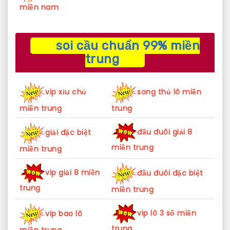
miền nam
soi cầu chuẩn 99% miền
trung
vip xỉu chủ
song thủ lô miền
miền trung
trung
đầu đuôi giải 8
giải đặc biệt
miền trung
miền trung
vip giải 8 miền
đầu đuôi đặc biệt
trung
miền trung
vip lô 3 số miền
vip bao lô
trung
miền trung