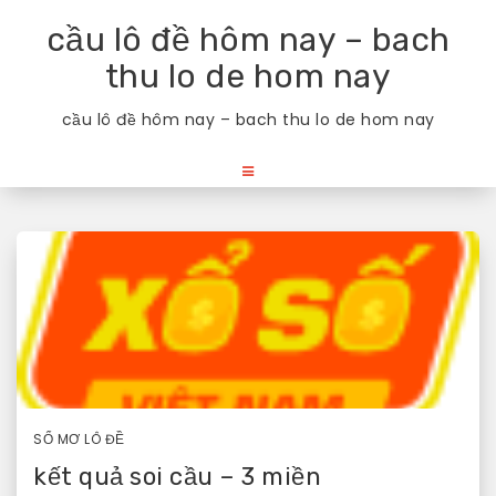
Skip
cầu lô đề hôm nay – bach
to
content
thu lo de hom nay
cầu lô đề hôm nay – bach thu lo de hom nay
SỔ MƠ LÔ ĐỀ
kết quả soi cầu – 3 miền