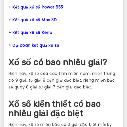
+
Kết quả xổ số Power 655
+
Kết quả xổ số Max 3D
+
Kết quả xổ số Keno
+
Dự đoán kết quả xổ số
Xổ số có bao nhiêu giải?
Hiện nay, xổ số của các tỉnh miền nam, miền trung
có 9 giải, từ giải 8 đến giải đặc biệt, riêng miền bắc
sẽ quay 8 giải từ giải 7 đến giải đặc biệt.
Xổ số kiến thiết có bao
nhiêu giải đặc biệt
Hiện nay, xổ số miền bắc có 3 giải đặc biệt mỗi kỳ