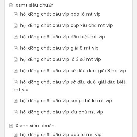
Xsmt siêu chuẩn
hội đồng chốt cầu víp bao lô mt vip
hội đồng chốt cầu víp cặp xíu chủ mt vip
hội đồng chốt cầu víp đặc biệt mt vip
hội đồng chốt cầu víp giải 8 mt vip
hội đồng chốt cầu víp lô 3 số mt vip
hội đồng chốt cầu víp sớ đầu đuôi giải 8 mt vip
hội đồng chốt cầu víp sớ đầu đuôi giải đặc biệt
mt vip
hội đồng chốt cầu víp song thủ lô mt vip
hội đồng chốt cầu víp xíu chủ mt vip
Xsmn siêu chuẩn
hội đồng chốt cầu víp bao lô mn vip