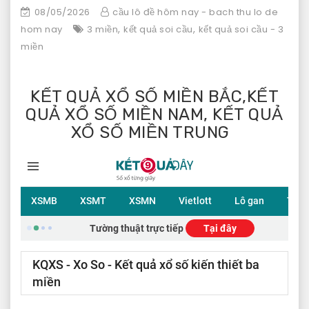
08/05/2026
cầu lô đề hôm nay - bach thu lo de
,
,
hom nay
3 miền
kết quả soi cầu
kết quả soi cầu - 3
miền
KẾT QUẢ XỔ SỐ MIỀN BẮC,KẾT
QUẢ XỔ SỐ MIỀN NAM, KẾT QUẢ
XỔ SỐ MIỀN TRUNG