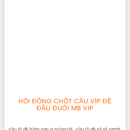
HỘI ĐỒNG CHỐT CẦU VÍP ĐỀ
ĐẦU ĐUÔI MB VIP
cầu lô đề hôm nay a trúng rồi , cầu lô đề xổ số xsmb