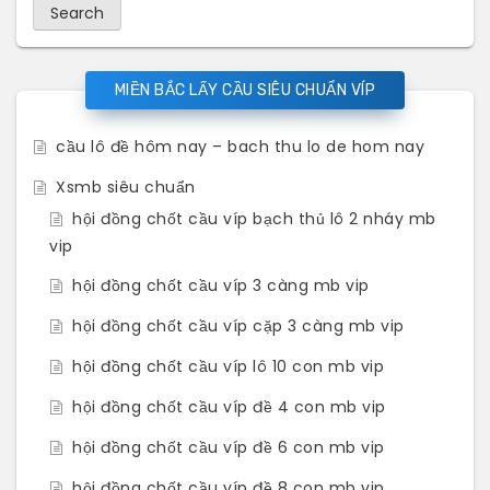
Search
MIỀN BẮC LẤY CẦU SIÊU CHUẨN VÍP
cầu lô đề hôm nay – bach thu lo de hom nay
Xsmb siêu chuẩn
hội đồng chốt cầu víp bạch thủ lô 2 nháy mb
vip
hội đồng chốt cầu víp 3 càng mb vip
hội đồng chốt cầu víp cặp 3 càng mb vip
hội đồng chốt cầu víp lô 10 con mb vip
hội đồng chốt cầu víp đề 4 con mb vip
hội đồng chốt cầu víp đề 6 con mb vip
hội đồng chốt cầu víp đề 8 con mb vip