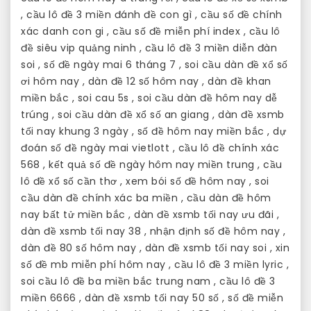
, cầu lô đề 3 miền đánh đề con gì , cầu số đề chính
xác danh con gi , cầu số đề miễn phí index , cầu lô
đề siêu vip quảng ninh , cầu lô đề 3 miền diễn đàn
soi , số đề ngày mai 6 tháng 7 , soi cầu dàn đề xổ số
ơi hôm nay , dàn đề 12 số hôm nay , dàn đề khan
miền bắc , soi cau 5s , soi cầu dàn đề hôm nay dễ
trúng , soi cầu dàn đề xổ số an giang , dàn đề xsmb
tối nay khung 3 ngày , số đề hôm nay miền bắc , dự
đoán số đề ngày mai vietlott , cầu lô đề chính xác
568 , kết quả số đề ngày hôm nay miền trung , cầu
lô đề xổ số cần thơ , xem bói số đề hôm nay , soi
cầu dàn đề chính xác ba miền , cầu dàn đề hôm
nay bất tử miền bắc , dàn đề xsmb tối nay ưu đãi ,
dàn đề xsmb tối nay 38 , nhận định số đề hôm nay ,
dàn đề 80 số hôm nay , dàn đề xsmb tối nay soi , xin
số đề mb miễn phí hôm nay , cầu lô đề 3 miền lyric ,
soi cầu lô đề ba miền bắc trung nam , cầu lô đề 3
miền 6666 , dàn đề xsmb tối nay 50 số , số đề miễn