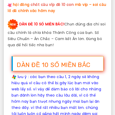
hội đồng
chốt cầu víp đề 10 con
mb vip – soi cầu
lô đề chính xác hôm nay
DÀN ĐỀ 10 SỐ MIỀN BẮC!
Chọn đúng địa chỉ soi
cầu chính là chìa khóa Thành Công của bạn. Số
Siêu Chuẩn – Ăn Chắc – Cam kết Ăn lớn. Đừng bỏ
qua để hối tiếc nha bạn!
DÀN ĐỀ 10 SỐ MIỀN BẮC
lưu ý : các bạn theo cầu 1, 2 ngày sẽ không
hiệu quả vì cầu có thể bị gãy lúc bạn mới vào
web lấy số. vì vậy để đảm bảo có lãi cho những
bạn đánh lớn hãy theo cầu lâu dài, vì có thể
hôm nay bạn trượt nhưng ngày mai bạn lại ăn
theo dây. vì thế rất nhiều bạn mất lớn. chúng
tôi luôn luôn cố gắng hết mình ngày đêm soi