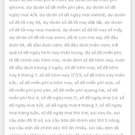
,
,
iphone
dự đoán số đề miễn phí yên
dự đoán số đề
,
,
ngày mai 4/6
dự đoán số đề ngày mai vietlott
dự đoán
,
,
số đề tối nay 36
dự đoán số đề tối nay đắk lắk
dự đoán
,
,
số đề tối nay real madrid
dự đoán số đề tối nay số mấy
,
,
dự đoán số đề tối nay xsmn
đề 10 con mb vip
đề đầu
,
,
,
đuôi 68
đề đầu đuôi câm
đề đầu đuôi miền nam
kết
,
,
quả số đề ngày hôm nay miền trung
lấy số đề miễn phí
,
,
lô đề chính xác hôm nay
nhận định số đề hôm nay
nuôi
,
,
đề đầu đuôi khung 2 ngày
số đề hôm nay
số đề hôm
,
,
nay 5 tháng 7
số đề hôm nay 7/7/2
số đề hôm nay miền
,
,
,
bắc
số đề miễn phí a hôm nay
số đề miễn phí acb
số
,
,
đề miễn phí phú yên
số đề miễn phí quang hải
số đề
,
,
,
miễn phí thứ 4
số đề ngày mai 17
số đề ngày mai 24
số
,
,
đề ngày mai 4/6
số đề ngày mai 6 tháng 7
số đề ngày
,
,
,
mai hàng tuần
số đề ngày mai thứ hai
soi cau 5s
soi
,
,
cầu dàn đề 10 số
soi cầu dàn đề chính xác 100 3 càng
,
soi cầu dàn đề chính xác 100 ăn nhiều
soi cầu dàn đề