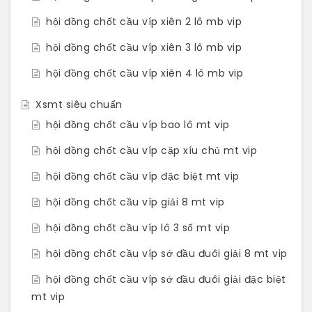
hội đồng chốt cầu víp xiên 2 lô mb vip
hội đồng chốt cầu víp xiên 3 lô mb vip
hội đồng chốt cầu víp xiên 4 lô mb vip
Xsmt siêu chuẩn
hội đồng chốt cầu víp bao lô mt vip
hội đồng chốt cầu víp cặp xíu chủ mt vip
hội đồng chốt cầu víp đặc biệt mt vip
hội đồng chốt cầu víp giải 8 mt vip
hội đồng chốt cầu víp lô 3 số mt vip
hội đồng chốt cầu víp sớ đầu đuôi giải 8 mt vip
hội đồng chốt cầu víp sớ đầu đuôi giải đặc biệt
mt vip