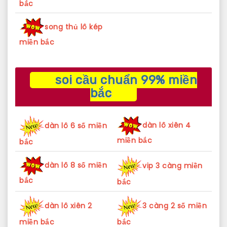
bắc
song thủ lô kép
miền bắc
soi cầu chuẩn 99% miền
bắc
dàn lô xiên 4
dàn lô 6 số miền
miền bắc
bắc
dàn lô 8 số miền
vip 3 càng miền
bắc
bắc
dàn lô xiên 2
3 càng 2 số miền
miền bắc
bắc