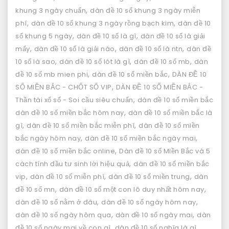
,
khung 3 ngày chuẩn
dàn đề 10 số khung 3 ngày miễn
,
,
phí
dàn đề 10 số khung 3 ngày rồng bạch kim
dàn đề 10
,
,
số khung 5 ngày
dàn đề 10 số là gì
dàn đề 10 số là giải
,
,
,
mấy
dàn đề 10 số là giải nào
dàn đề 10 số là ntn
dàn đề
,
,
,
10 số là sao
dàn đề 10 số lót là gì
dàn đề 10 số mb
dàn
,
,
đề 10 số mb mien phi
dàn đề 10 số miền bắc
DÀN ĐỀ 10
,
SỐ MIỀN BẮC - CHỐT SỐ VIP
DÀN ĐỀ 10 SỐ MIỀN BẮC -
,
Thần tài xổ số - Soi cầu siêu chuẩn
dàn đề 10 số miền bắc
,
dàn đề 10 số miền bắc hôm nay
dàn đề 10 số miền bắc là
,
,
gì
dàn đề 10 số miền bắc miễn phí
dàn đề 10 số miền
,
,
bắc ngày hôm nay
dàn đề 10 số miền bắc ngày mai
,
dàn đề 10 số miền bắc online
Dàn đề 10 số Miền Bắc và 5
,
cách tính đầu tư sinh lời hiệu quả
dàn đề 10 số miền bắc
,
,
,
vip
dàn đề 10 số miễn phí
dàn đề 10 số miền trung
dàn
,
,
đề 10 số mn
dàn đề 10 số một con lô duy nhất hôm nay
,
,
dàn đề 10 số nằm ở đâu
dàn đề 10 số ngày hôm nay
,
,
dàn đề 10 số ngày hôm qua
dàn đề 10 số ngày mai
dàn
,
,
đề 10 số ngày mai về con gì
dàn đề 10 số nghĩa là gì