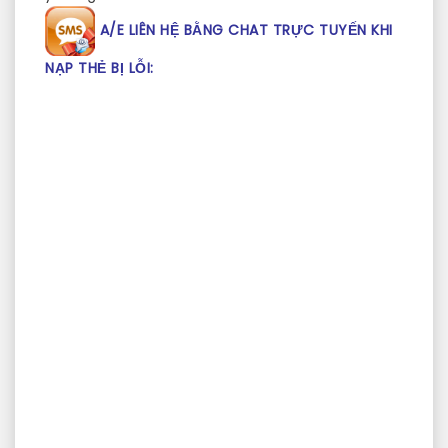
A/E LIÊN HỆ BẰNG CHAT TRỰC TUYẾN KHI
NẠP THẺ BỊ LỖI: