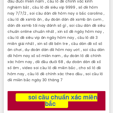
đầu đuôi miền nam , cầu lô đề chính xác kinh
nghiệm bắt , cầu lô đề siêu vip 9999 , số đề hôm
nay 7/7/2 , soi cầu dàn đề hôm nay o bắc carolina ,
cầu lô đề xsmb ân , dự đoán dàn đề xsmb ăn cơm ,
dàn đề xsmb tối nay đánh số gì , soi cầu dàn đề siêu
chuẩn online chuẩn nhất , xin số đề ngày hôm nay ,
cầu lô đề siêu vip ăn ngày hôm nay , cầu lô đề 3
miền giải nhất , xin số đề bến tre , cầu dàn đề xổ số
ăn chơi , dự đoán dàn đề hôm nay ướt , soi cầu dàn
đề hôm nay xổ số miền nam , dự đoán lô đề chính
xác hôm nay , đề đầu đuôi 68 , dự đoán dàn đề xổ
số âm , video soi cầu lô đề miền bắc , cho số lô đề
hôm nay , cầu lô đề chính xác theo đầu , soi cầu lô
đề miền bắc ngày 30 tháng 7
soi cầu chuẩn xác miền
bắc