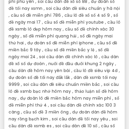
phí phú yên , soi cầu dàn đề xổ số 88 , dự đoán số
đề tối nay xsmn , soi cầu dàn đề siêu chuẩn y hà nội
, cầu số đề miễn phí 786 , cầu lô đề xổ số 4 số 9 , số
đề ngày mai 17 , cầu số đề miễn phí youtube , cầu lô
đề xsmb lô đẹp hôm nay , cầu số đề chính xác 30
ngày , số đề miễn phí quang hải , số đề ngày mai
thứ hai , dự đoán số đề miễn phí iphone , cầu số đề
miền bắc 9 tây , cầu số đề miền bắc y lệ , số đề
ngày mai 24 , soi cầu dàn đề chính xác lô , cầu dàn
đề xổ số dự đoán , nuôi đề đầu đuôi khung 2 ngày ,
cầu dàn đề hôm nay yên bái , cầu lô đề siêu vip 4d ,
dự đoán số đề tối nay đắk lắk , dàn đề xsmb tối nay
9999 , soi cầu dàn đề siêu chuẩn miền bắc , soi cầu
lô đề xsmb bạc nhớ hôm nay , thảo luận số đề hôm
nay , dự đoán lô đề miền bắc hôm nay miễn phí , số
đề miễn phí thứ 4 , soi cầu dàn đề chính xác 100 3
càng , cầu số đề 3 miền ông , dự đoán dàn đề hôm
nay rồng bạch kim , soi cầu dàn đề tối nay yêu , soi
cầu dàn đề xsmb es , soi cầu dàn đề 10 số , cầu số