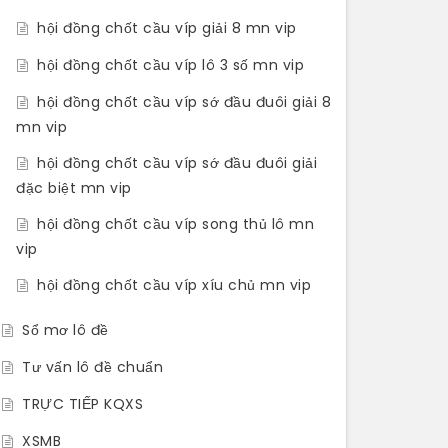
hội đồng chốt cầu víp giải 8 mn vip
hội đồng chốt cầu víp lô 3 số mn vip
hội đồng chốt cầu víp sớ đầu đuôi giải 8
mn vip
hội đồng chốt cầu víp sớ đầu đuôi giải
đặc biệt mn vip
hội đồng chốt cầu víp song thủ lô mn
vip
hội đồng chốt cầu víp xíu chủ mn vip
Sổ mơ lô đề
Tư vấn lô đề chuẩn
TRỰC TIẾP KQXS
XSMB