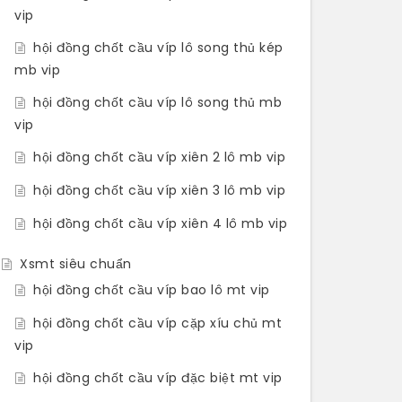
vip
hội đồng chốt cầu víp lô song thủ kép
mb vip
hội đồng chốt cầu víp lô song thủ mb
vip
hội đồng chốt cầu víp xiên 2 lô mb vip
hội đồng chốt cầu víp xiên 3 lô mb vip
hội đồng chốt cầu víp xiên 4 lô mb vip
Xsmt siêu chuẩn
hội đồng chốt cầu víp bao lô mt vip
hội đồng chốt cầu víp cặp xíu chủ mt
vip
hội đồng chốt cầu víp đặc biệt mt vip