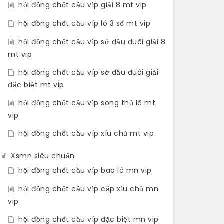
hội đồng chốt cầu víp giải 8 mt vip
hội đồng chốt cầu víp lô 3 số mt vip
hội đồng chốt cầu víp sớ đầu đuôi giải 8
mt vip
hội đồng chốt cầu víp sớ đầu đuôi giải
đặc biệt mt vip
hội đồng chốt cầu víp song thủ lô mt
vip
hội đồng chốt cầu víp xíu chủ mt vip
Xsmn siêu chuẩn
hội đồng chốt cầu víp bao lô mn vip
hội đồng chốt cầu víp cặp xíu chủ mn
vip
hội đồng chốt cầu víp đặc biệt mn vip