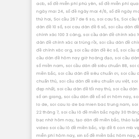
,
,
acb
số đề miễn phí phú yên
số đề miễn phí qua
,
,
ngày mai 24
số đề ngày mai 4/6
số đề ngày ma
,
,
,
thứ hai
Soi cầu 267 de 6 so
soi cau 5s
Soi cầu 
,
,
dàn đề 10 số
soi cau dàn đề 6 số
soi cầu dàn đề
,
chính xác 100 3 càng
soi cầu dàn đề chính xác 
,
dàn đề chính xác ai trúng rồi
soi cầu dàn đề ch
,
,
đề chính xác org
soi cầu dàn đề êc số
soi cầu 
,
cầu dàn đề hôm nay giờ hoàng đạo
soi cầu dà
,
,
số miền nam
soi cầu dàn đề siêu chuẩn 88
soi 
,
,
miền bắc
soi cầu dàn đề siêu chuẩn ơi
soi cầu 
,
,
chuẩn thủ
soi cầu dàn đề siêu chuẩn ưu việt
soi
,
,
đẹp nhất
soi cầu dàn đề tối nay thủ
soi cầu dàn 
,
,
số an giang
soi cầu dàn đề xổ số ơi hôm nay
so
,
,
lo de
soi cau lo de ba mien bac trung nam
soi
,
22 tháng 7
soi cầu lô đề miền bắc ngày 30 thán
,
,
bạc nhớ hôm nay
tạo dàn đề miền bắc
thảo lu
,
video soi cầu lô đề miền bắc
víp đề 6 con mb vi
,
,
miễn phí hôm nay
xin số đề miền bắc hôm nay