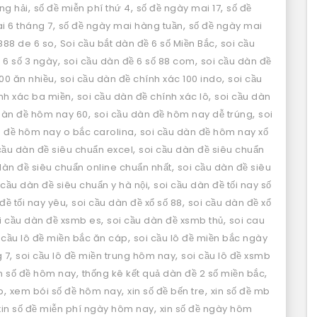
,
,
,
ng hải
số đề miễn phí thứ 4
số đề ngày mai 17
số đề
,
,
i 6 tháng 7
số đề ngày mai hàng tuần
số đề ngày mai
,
,
888 de 6 so
Soi cầu bắt dàn đề 6 số Miền Bắc
soi cầu
,
,
 6 số 3 ngày
soi cầu dàn đề 6 số 88 com
soi cầu dàn đề
,
,
100 ăn nhiều
soi cầu dàn đề chính xác 100 indo
soi cầu
,
,
ính xác ba miền
soi cầu dàn đề chính xác lô
soi cầu dàn
,
,
dàn đề hôm nay 60
soi cầu dàn đề hôm nay dễ trúng
soi
,
n đề hôm nay o bắc carolina
soi cầu dàn đề hôm nay xổ
,
cầu dàn đề siêu chuẩn excel
soi cầu dàn đề siêu chuẩn
,
dàn đề siêu chuẩn online chuẩn nhất
soi cầu dàn đề siêu
,
 cầu dàn đề siêu chuẩn y hà nội
soi cầu dàn đề tối nay số
,
,
đề tối nay yêu
soi cầu dàn đề xổ số 88
soi cầu dàn đề xổ
,
,
i cầu dàn đề xsmb es
soi cầu dàn đề xsmb thủ
soi cau
,
 cầu lô đề miền bắc ăn cáp
soi cầu lô đề miền bắc ngày
,
,
g 7
soi cầu lô đề miền trung hôm nay
soi cầu lô đề xsmb
,
,
ận số đề hôm nay
thống kê kết quả dàn đề 2 số miền bắc
,
,
,
p
xem bói số đề hôm nay
xin số đề bến tre
xin số đề mb
,
xin số đề miễn phí ngày hôm nay
xin số đề ngày hôm