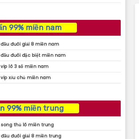
uẩn 99% miền nam
đầu đuôi giải 8 miền nam
đầu đuôi đặc biệt miền nam
vip lô 3 số miền nam
vip xỉu chủ miền nam
ẩn 99% miền trung
song thủ lô miền trung
đầu đuôi giải 8 miền trung