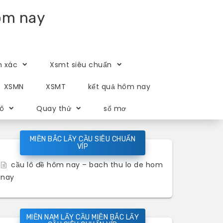
hom nay
h xác
Xsmt siêu chuẩn
XSMN
XSMT
kết quả hôm nay
tô
Quay thử
sổ mơ
MIỀN BẮC LẤY CẦU SIÊU CHUẨN
VÍP
cầu lô đề hôm nay – bach thu lo de hom
nay
MIỀN NAM LẤY CẦU MIỀN BẮC LẤY