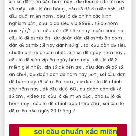
xin số đề miền bắc hôm nay , dự đoán số đề tối nay
số mấy , cầu lô ăn thông , cầu số đề 3 miền 555 , đề
đầu đuôi miền nam , cầu lô đề chính xác kinh
nghiệm bắt , cầu lô đề siêu vip 9999 , số đề hôm
nay 7/7/2 , soi cầu dàn đề hôm nay o bắc carolina ,
cầu lô đề xsmb ân , dự đoán dàn đề xsmb ăn cơm ,
dàn đề xsmb tối nay đánh số gì , soi cầu dàn đề siêu
chuẩn online chuẩn nhất , xin số đề ngày hôm nay ,
cầu lô đề siêu vip ăn ngày hôm nay , cầu lô đề 3
miền giải nhất , xin số đề bến tre , cầu dàn đề xổ số
ăn chơi , dự đoán dàn đề hôm nay ướt , soi cầu dàn
đề hôm nay xổ số miền nam , dự đoán lô đề chính
xác hôm nay , đề đầu đuôi 68 , dự đoán dàn đề xổ
số âm , video soi cầu lô đề miền bắc , cho số lô đề
hôm nay , cầu lô đề chính xác theo đầu , soi cầu lô
đề miền bắc ngày 30 tháng 7
soi cầu chuẩn xác miền