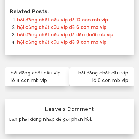
Related Posts:
hội đồng chốt cầu víp đề 10 con mb vip
hội đồng chốt cầu víp đề 6 con mb vip
hội đồng chốt cầu víp đề đầu đuôi mb vip
hội đồng chốt cầu víp đề 8 con mb vip
Điều
hội đồng chốt cầu víp
hội đồng chốt cầu víp
hướng
lô 4 con mb vip
lô 6 con mb vip
bài
viết
Leave a Comment
Bạn phải
đăng nhập
để gửi phản hồi.