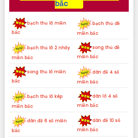
bắc
bạch thủ lô miền
bạch thủ đề
bắc
miền bắc
song thủ đề
bạch thủ lô 2 nháy
miền bắc
miền bắc
song thủ lô miền
dàn đề 4 số
bắc
miền bắc
dàn lô 4 số
bạch thủ lô kép
miền bắc
miền bắc
dàn đề 10 số
dàn đề 6 số miền
miền bắc
bắc