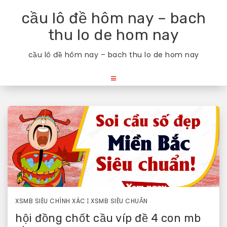
Skip
cầu lô đề hôm nay – bach
to
content
thu lo de hom nay
cầu lô đề hôm nay – bach thu lo de hom nay
XSMB SIÊU CHÍNH XÁC
¦
XSMB SIÊU CHUẨN
hội đồng chốt cầu víp đề 4 con mb