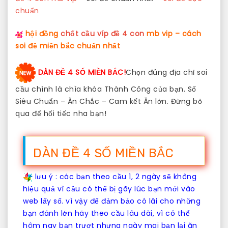
chuẩn
hội đồng
chốt cầu víp đề 4 con
mb vip – cách
soi đề miền bắc chuẩn nhất
DÀN ĐỀ 4 SỐ MIỀN BẮC!
Chọn đúng địa chỉ soi
cầu chính là chìa khóa Thành Công của bạn. Số
Siêu Chuẩn – Ăn Chắc – Cam kết Ăn lớn. Đừng bỏ
qua để hối tiếc nha bạn!
DÀN ĐỀ 4 SỐ MIỀN BẮC
lưu ý : các bạn theo cầu 1, 2 ngày sẽ không
hiệu quả vì cầu có thể bị gãy lúc bạn mới vào
web lấy số. vì vậy để đảm bảo có lãi cho những
bạn đánh lớn hãy theo cầu lâu dài, vì có thể
hôm nay bạn trượt nhưng ngày mai bạn lại ăn