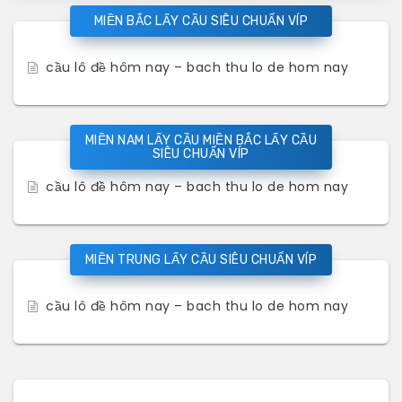
MIỀN BẮC LẤY CẦU SIÊU CHUẨN VÍP
cầu lô đề hôm nay – bach thu lo de hom nay
MIỀN NAM LẤY CẦU MIỀN BẮC LẤY CẦU
SIÊU CHUẨN VÍP
cầu lô đề hôm nay – bach thu lo de hom nay
MIỀN TRUNG LẤY CẦU SIÊU CHUẨN VÍP
cầu lô đề hôm nay – bach thu lo de hom nay