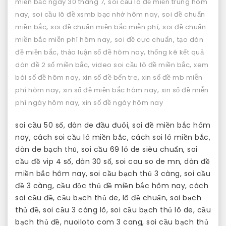
,
miền bắc ngày 30 tháng 7
soi cầu lô đề miền trung hôm
,
,
nay
soi cầu lô đề xsmb bạc nhớ hôm nay
soi đề chuẩn
,
,
miền bắc
soi đề chuẩn miền bắc miễn phí
soi đề chuẩn
,
,
miền bắc miễn phí hôm nay
soi đề cực chuẩn
tạo dàn
,
,
đề miền bắc
thảo luận số đề hôm nay
thống kê kết quả
,
,
dàn đề 2 số miền bắc
video soi cầu lô đề miền bắc
xem
,
,
bói số đề hôm nay
xin số đề bến tre
xin số đề mb miễn
,
,
phí hôm nay
xin số đề miền bắc hôm nay
xin số đề miễn
,
phí ngày hôm nay
xin số đề ngày hôm nay
soi cầu 50 số, dàn de đầu đuôi, soi đề miền bắc hôm
nay, cách soi cầu lô miền bắc, cách soi lô miền bắc,
dàn de bạch thủ, soi cầu 69 lô de siêu chuẩn, soi
cầu đề vip 4 số, dàn 30 số, soi cau so de mn, dàn đề
miền bắc hôm nay, soi cầu bạch thủ 3 càng, soi cầu
đề 3 càng, cầu độc thủ đề miền bắc hôm nay, cách
soi cầu đề, cầu bạch thủ de, lô đề chuẩn, soi bạch
thủ đề, soi cầu 3 càng lô, soi cầu bạch thủ lô de, cầu
bạch thủ đề, nuoiloto com 3 cang, soi cầu bạch thủ