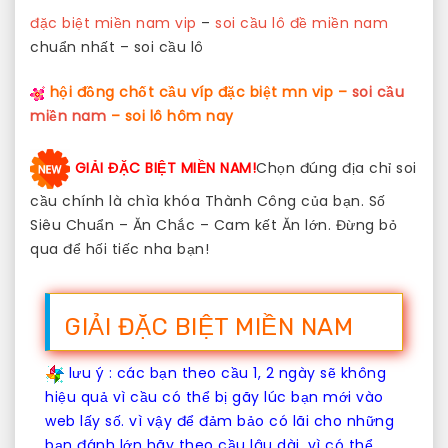
đặc biệt miền nam vip
–
soi cầu lô đề miền nam
chuẩn nhất – soi cầu lô
hội đồng chốt cầu víp đặc biệt mn vip –
soi cầu
miền nam
– soi lô hôm nay
GIẢI ĐẶC BIỆT MIỀN NAM!
Chọn đúng địa chỉ soi
cầu chính là chìa khóa Thành Công của bạn. Số
Siêu Chuẩn – Ăn Chắc – Cam kết Ăn lớn. Đừng bỏ
qua để hối tiếc nha bạn!
GIẢI ĐẶC BIỆT MIỀN NAM
lưu ý : các bạn theo cầu 1, 2 ngày sẽ không
hiệu quả vì cầu có thể bị gãy lúc bạn mới vào
web lấy số. vì vậy để đảm bảo có lãi cho những
bạn đánh lớn hãy theo cầu lâu dài, vì có thể