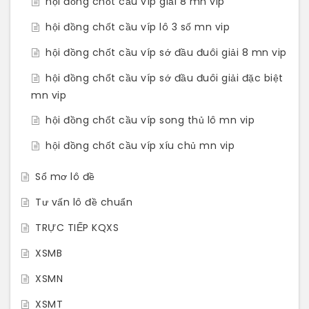
hội đồng chốt cầu víp giải 8 mn vip
hội đồng chốt cầu víp lô 3 số mn vip
hội đồng chốt cầu víp sớ đầu đuôi giải 8 mn vip
hội đồng chốt cầu víp sớ đầu đuôi giải đặc biệt
mn vip
hội đồng chốt cầu víp song thủ lô mn vip
hội đồng chốt cầu víp xíu chủ mn vip
Sổ mơ lô đề
Tư vấn lô đề chuẩn
TRỰC TIẾP KQXS
XSMB
XSMN
XSMT