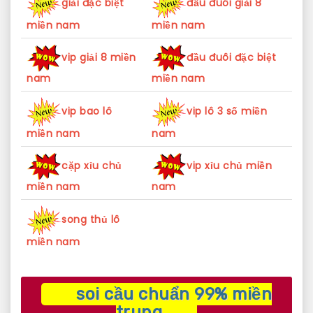
giải đặc biệt
đầu đuôi giải 8
miền nam
miền nam
vip giải 8 miền
đầu đuôi đặc biệt
nam
miền nam
vip bao lô
vip lô 3 số miền
miền nam
nam
cặp xỉu chủ
vip xỉu chủ miền
miền nam
nam
song thủ lô
miền nam
soi cầu chuẩn 99% miền
trung