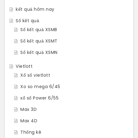
kết quả hôm nay
Sổ kết quả
Sổ kết quả XSMB
Sổ kết quả XSMT
Sổ kết quả XSMN
Vietlott
Xổ số vietlott
Xo so mega 6/45
xổ số Power 6/55
Max 3D
Max 4D
Thống kê