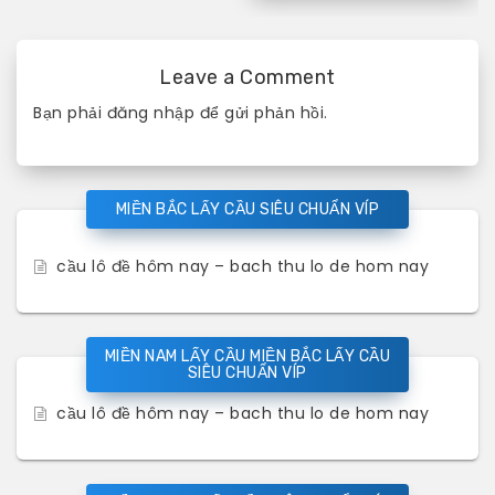
viết
Leave a Comment
Bạn phải
đăng nhập
để gửi phản hồi.
MIỀN BẮC LẤY CẦU SIÊU CHUẨN VÍP
cầu lô đề hôm nay – bach thu lo de hom nay
MIỀN NAM LẤY CẦU MIỀN BẮC LẤY CẦU
SIÊU CHUẨN VÍP
cầu lô đề hôm nay – bach thu lo de hom nay