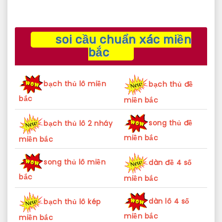
soi cầu chuẩn xác miền
bắc
bạch thủ lô miền
bạch thủ đề
bắc
miền bắc
song thủ đề
bạch thủ lô 2 nháy
miền bắc
miền bắc
song thủ lô miền
dàn đề 4 số
bắc
miền bắc
dàn lô 4 số
bạch thủ lô kép
miền bắc
miền bắc