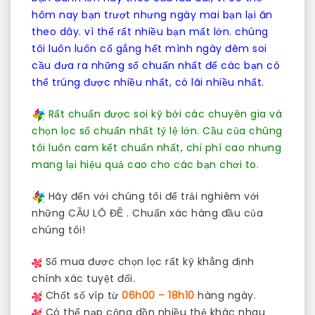
hôm nay bạn trượt nhưng ngày mai bạn lại ăn
theo dây. vì thế rất nhiều bạn mất lớn. chúng
tôi luôn luôn cố gắng hết mình ngày đêm soi
cầu đưa ra những số chuẩn nhất để các bạn có
thể trúng được nhiều nhất, có lãi nhiều nhất.
Rất chuẩn được soi kỹ bởi các chuyên gia và
chọn lọc số chuẩn nhất tỷ lệ lớn. Cầu của chúng
tôi luôn cam kết chuẩn nhất, chi phí cao nhưng
mang lại hiệu quả cao cho các bạn chơi to.
Hãy đến với chúng tôi để trải nghiêm với
những CẦU LÔ ĐỀ . Chuẩn xác hàng đầu của
chúng tôi!
Số mua được chọn lọc rất kỹ khẳng định
chính xác tuyệt đối.
Chốt số víp từ
06h00 – 18h10
hàng ngày.
Có thể nạp cộng dồn nhiều thẻ khác nhau