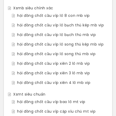
Xsmb siêu chính xác
hội đồng chốt cầu víp lô 8 con mb vip
hội đồng chốt cầu víp lô bạch thủ kép mb vip
hội đồng chốt cầu víp lô bạch thủ mb vip
hội đồng chốt cầu víp lô song thủ kép mb vip
hội đồng chốt cầu víp lô song thủ mb vip
hội đồng chốt cầu víp xiên 2 lô mb vip
hội đồng chốt cầu víp xiên 3 lô mb vip
hội đồng chốt cầu víp xiên 4 lô mb vip
Xsmt siêu chuẩn
hội đồng chốt cầu víp bao lô mt vip
hội đồng chốt cầu víp cặp xíu chủ mt vip