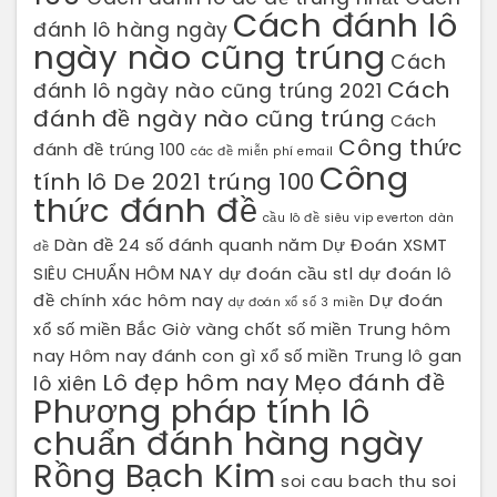
Cách đánh lô
đánh lô hàng ngày
ngày nào cũng trúng
Cách
Cách
đánh lô ngày nào cũng trúng 2021
đánh đề ngày nào cũng trúng
Cách
Công thức
đánh đề trúng 100
các đề miễn phí email
Công
tính lô De 2021 trúng 100
thức đánh đề
cầu lô đề siêu vip everton
dàn
Dàn đề 24 số đánh quanh năm
Dự Đoán XSMT
đề
SIÊU CHUẨN HÔM NAY
dự đoán cầu stl
dự đoán lô
đề chính xác hôm nay
Dự đoán
dự đoán xổ số 3 miền
xổ số miền Bắc
Giờ vàng chốt số miền Trung hôm
nay
Hôm nay đánh con gì xổ số miền Trung
lô gan
Lô đẹp hôm nay
Mẹo đánh đề
lô xiên
Phương pháp tính lô
chuẩn đánh hàng ngày
Rồng Bạch Kim
soi cau bach thu
soi